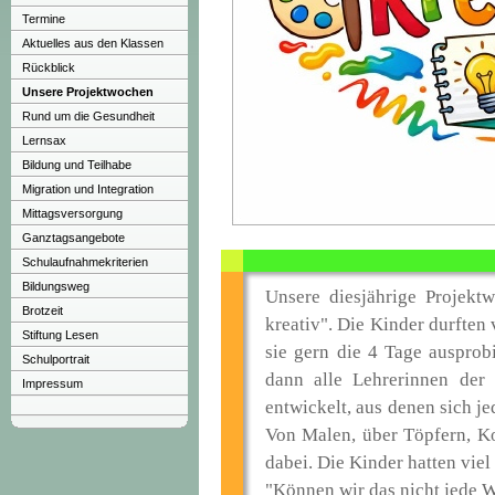
Termine
Aktuelles aus den Klassen
Rückblick
Unsere Projektwochen
Rund um die Gesundheit
Lernsax
Bildung und Teilhabe
Migration und Integration
Mittagsversorgung
Ganztagsangebote
Schulaufnahmekriterien
Bildungsweg
Unsere diesjährige Projekt
Brotzeit
kreativ". Die Kinder durfte
Stiftung Lesen
sie gern die 4 Tage auspro
Schulportrait
dann alle Lehrerinnen der 
Impressum
entwickelt, aus denen sich j
Von Malen, über Töpfern, K
dabei. Die Kinder hatten viel
"Können wir das nicht jede