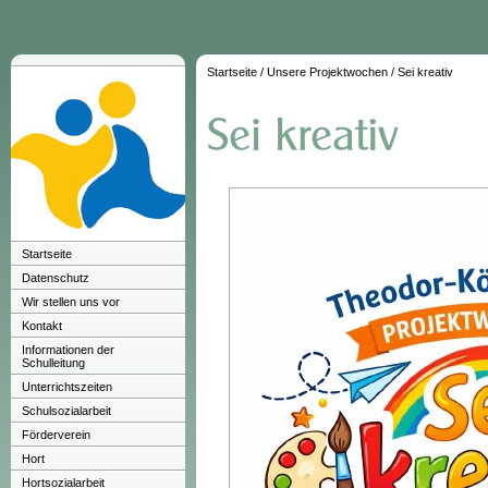
Startseite
/
Unsere Projektwochen
/
Sei kreativ
Startseite
Datenschutz
Wir stellen uns vor
Kontakt
Informationen der
Schulleitung
Unterrichtszeiten
Schulsozialarbeit
Förderverein
Hort
Hortsozialarbeit