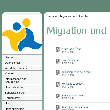
Startseite
/
Migration und Integration
Startseite
Datenschutz
Wir stellen uns vor
Kontakt
Informationen der
Schulleitung
Unterrichtszeiten
Schulsozialarbeit
Förderverein
Hort
Hortsozialarbeit