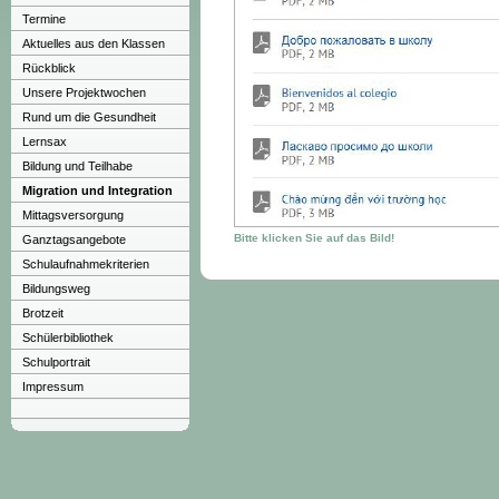
Termine
Aktuelles aus den Klassen
Rückblick
Unsere Projektwochen
Rund um die Gesundheit
Lernsax
Bildung und Teilhabe
Migration und Integration
Mittagsversorgung
Bitte klicken Sie auf das Bild!
Ganztagsangebote
Schulaufnahmekriterien
Bildungsweg
Brotzeit
Schülerbibliothek
Schulportrait
Impressum